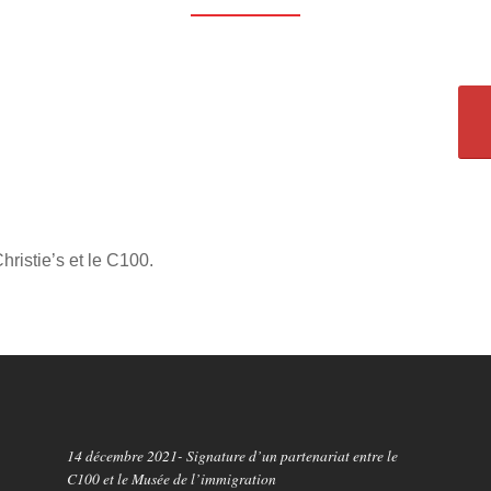
hristie’s et le C100.
14 décembre 2021- Signature d’un partenariat entre le
C100 et le Musée de l’immigration